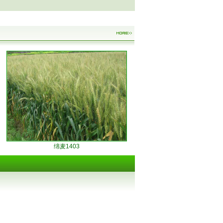
绵麦1403
蓉5优674