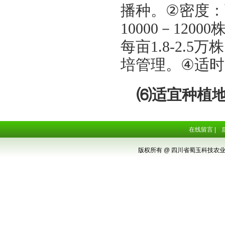
播种。
②
密度：
10000
－
12000
每亩
1.8-2.5
万株
培管理。
④
适时
⑹
适宜种植
在线留言
|
版权所有 @ 四川省蜀玉科技农