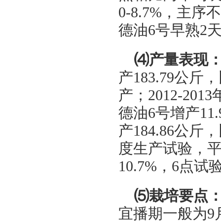
0-8.7%
，主序不
德油
6
号早熟
2
⑷
产量表现
产
183.79
公斤，
产；
2012-2013
德油
6
号增产
11
产
184.86
公斤，
度生产试验，
10.7%
，
6
点试
⑸
栽培要点
宜播期一般为
9