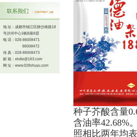
地 址：成都市锦江区静沙南路18
号沙河中心3栋B座8层
电 话：028-86008471
86008472
传 真：028-86008473
邮 箱：xhdie@163.com
网 址：www.028shuyu.com
种子芥酸含量
0
含油率
42.68%
照相比两年均